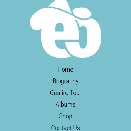
Home
Biography
Guajiro Tour
Albums
Shop
Contact Us